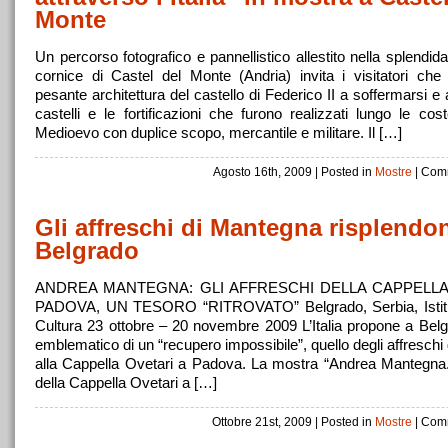
Monte
Un percorso fotografico e pannellistico allestito nella splendi
cornice di Castel del Monte (Andria) invita i visitatori ch
pesante architettura del castello di Federico II a soffermarsi e
castelli e le fortificazioni che furono realizzati lungo le cost
Medioevo con duplice scopo, mercantile e militare. Il […]
Agosto 16th, 2009
| Posted in
Mostre
|
Comm
Gli affreschi di Mantegna risplendo
Belgrado
ANDREA MANTEGNA: GLI AFFRESCHI DELLA CAPPELLA
PADOVA, UN TESORO “RITROVATO” Belgrado, Serbia, Istituto
Cultura 23 ottobre – 20 novembre 2009 L’Italia propone a Bel
emblematico di un “recupero impossibile”, quello degli affresch
alla Cappella Ovetari a Padova. La mostra “Andrea Mantegna. 
della Cappella Ovetari a […]
Ottobre 21st, 2009
| Posted in
Mostre
|
Comm